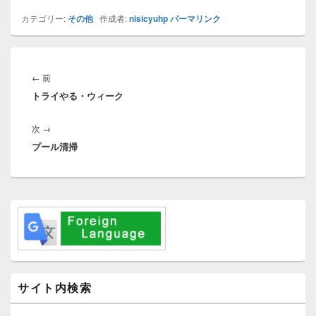
カテゴリー:
その他
作成者:
nisicyuhp
パーマリンク
投
稿
前
←
前
ナ
トライやる・ウィーク
の
ビ
投
ゲ
次
次
→
稿:
ー
プール清掃
の
シ
投
ョ
稿:
ン
メ
イ
ン
サ
イ
ド
バ
サイト内検索
ー
ウ