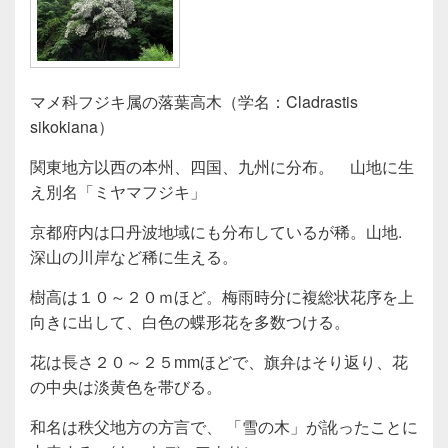
マメ科フジキ属の落葉高木（学名：Cladrastis
sikokiana）
関東地方以西の本州、四国、九州に分布。 山地に生
え別名「ミヤマフジキ」
京都府内は口丹波地域にも分布しているが稀。山地.
深山の川岸など稀に生える。
樹高は１０～２０ｍほど。
梅雨時分に複総状花序を上
向きに出して、白色の蝶形花を多数つける。
花は長さ２０～２５mmほどで、旗弁はそり返り、花
の中央は淡黄色を帯びる。
和名は秩父地方の方言で、 「雪の木」が訛ったことに