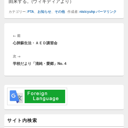
由来する。(ウィキディアより）
カテゴリー:
PTA
、
お知らせ
、
その他
作成者:
nisicyuhp
パーマリンク
投
稿
前
←
前
ナ
心肺蘇生法・ＡＥＤ講習会
の
ビ
投
ゲ
次
次
→
稿:
ー
学校だより「清純・愛郷」No.４
の
シ
投
ョ
稿:
ン
メ
イ
ン
サ
イ
ド
バ
サイト内検索
ー