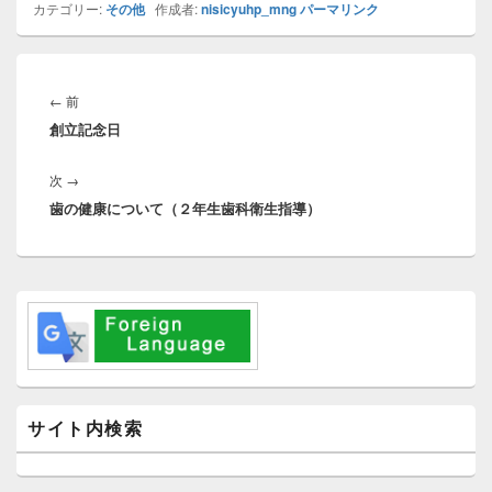
カテゴリー:
その他
作成者:
nisicyuhp_mng
パーマリンク
投
稿
前
←
前
ナ
創立記念日
の
ビ
投
ゲ
次
次
→
稿:
ー
歯の健康について（２年生歯科衛生指導）
の
シ
投
ョ
稿:
ン
メ
イ
ン
サ
イ
ド
バ
サイト内検索
ー
ウ
ィ