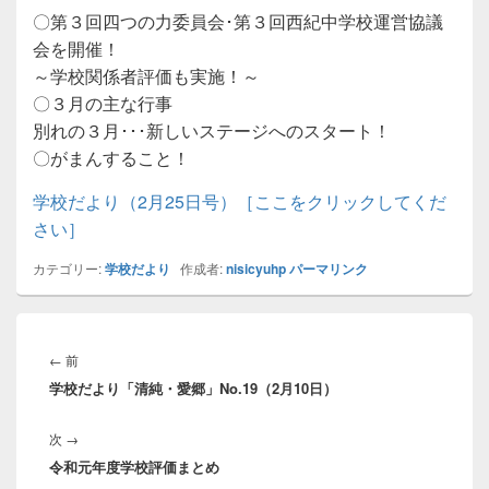
〇第３回四つの力委員会･第３回西紀中学校運営協議
会を開催！
～学校関係者評価も実施！～
〇３月の主な行事
別れの３月･･･新しいステージへのスタート！
〇がまんすること！
学校だより（2月25日号）［ここをクリックしてくだ
さい］
カテゴリー:
学校だより
作成者:
nisicyuhp
パーマリンク
投
稿
前
←
前
ナ
学校だより「清純・愛郷」No.19（2月10日）
の
ビ
投
ゲ
次
次
→
稿:
ー
令和元年度学校評価まとめ
の
シ