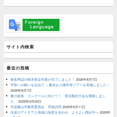
投
ョ
稿:
ン
メ
イ
ン
サ
イ
ド
バ
サイト内検索
ー
ウ
ィ
ジ
最近の投稿
ェ
ッ
ト
校舎周辺の樹木剪定作業が完了しました！
2026年8月7日
エ
平和への願いを込めて ～夏休み人権学習ツアーを実施しました～
リ
2026年8月7日
ア
夏の総体・コンクールに向けて！ 部活動壮行会を開催しまし
た
2026年6月25日
丹波篠山市教育委員会 学校訪問
2026年6月11日
生徒のアイデアと地域の知恵を合わせ、よりよい西紀中へ
2026年