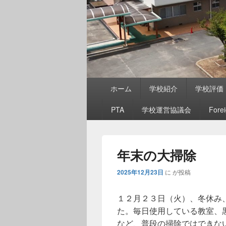
メ
ホーム
学校紹介
学校評価
イ
ン
PTA
学校運営協議会
Fore
メ
ニ
ュ
ー
年末の大掃除
2025年12月23日
に
が投稿
１２月２３日（火）、冬休み
た。毎日使用している教室、
など、普段の掃除ではできな