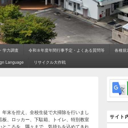
・学力調査
令和８年度年間行事予定・よくある質問等
各種規
ign Language
リサイクル大作戦
メ
イ
ン
サ
イ
ド
バ
、年末を控え、全校生徒で大掃除を行いまし
ー
サイト
黒板、ロッカー、下駄箱、トイレ、特別教室
ウ
ィ
いところを、隅々まで、気持ちを込めてきれ