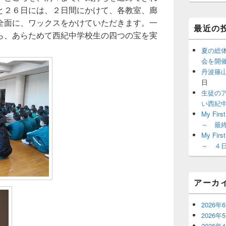
ジ
と２６日には、２日間にかけて、各教室、廊
ェ
全面に、ワックスをかけていただきます。一
ッ
最近の
ト
ら、あらためて西紀中学校生の四つの宝を実
エ
リ
夏の総
ア
会を開
丹波篠
日
生徒の
い西紀
My Fir
～ 最
My Fir
～ ４
アーカ
2026年
2026年
2026年