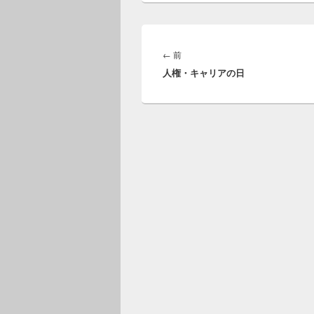
投
稿
前
←
前
ナ
人権・キャリアの日
の
ビ
投
ゲ
稿:
ー
シ
ョ
ン