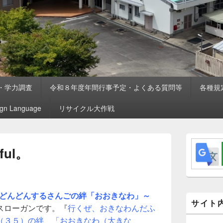
・学力調査
令和８年度年間行事予定・よくある質問等
各種規
ign Language
リサイクル大作戦
メ
イ
ul。
ン
サ
イ
ド
バ
ちむどんどんするさんごの絆「おおきなわ」～
ー
サイト
スローガンです。『
行くぜ、おきなわんだふ
ウ
ィ
（３５）の絆、「おおきなわ（大きな