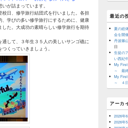
ジ
想いが詰まっています。
ェ
登校日、修学旅行結団式を行いました。各担
ッ
最近の
ト
的、学びの多い修学旅行にするために、健康
エ
ました。大成功の素晴らしい修学旅行を期待
リ
夏の総
ア
会を開
丹波篠
を通して、３年生３５人の美しいサンゴ礁に
日
をつくっていきましょう。
生徒の
い西紀
My Fir
～ 最
My Fir
～ ４
アーカ
2026年
2026年
2026年