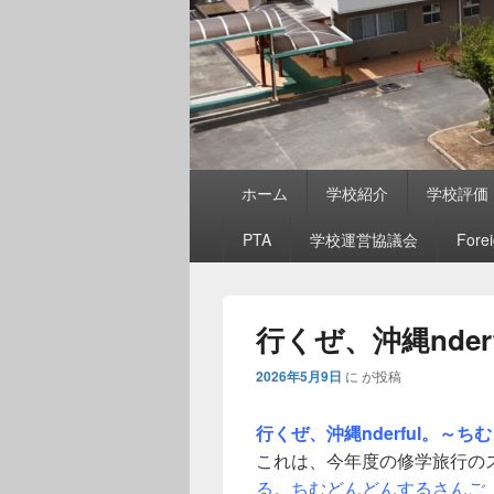
メ
ホーム
学校紹介
学校評価
イ
ン
PTA
学校運営協議会
Fore
メ
ニ
ュ
ー
行くぜ、沖縄nderf
2026年5月9日
に
が投稿
行くぜ、沖縄nderful。～
これは、今年度の修学旅行の
る。ちむどんどんするさんご